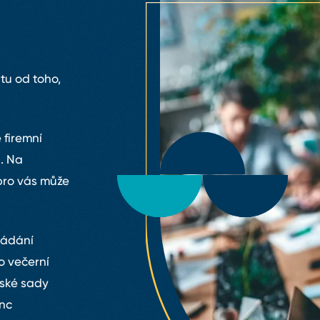
tu od toho,
 firemní
. Na
pro vás může
řádání
o večerní
nské sady
unc