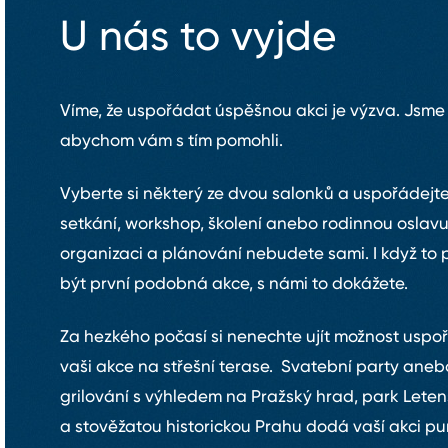
U nás to vyjde
Víme, že uspořádat úspěšnou akci je výzva. Jsme 
abychom vám s tím pomohli.
Vyberte si některý ze dvou salonků a uspořádejte
setkání, workshop, školení anebo rodinnou oslavu
organizaci a plánování nebudete sami. I když to 
být první podobná akce, s námi to dokážete.
Za hezkého počasí si nenechte ujít možnost uspo
vaši akce na střešní terase. Svatební party aneb
grilování s výhledem na Pražský hrad, park Lete
a stověžatou historickou Prahu dodá vaší akci p