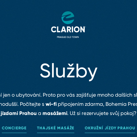
Služby
í jen o ubytování. Proto pro vás zajišťuje mnoho dalších 
wi⁠⁠⁠⁠⁠⁠-⁠⁠⁠⁠⁠⁠fi
nodušší. Počítejte s
připojením zdarma, Bohemia Pre
jízdami Prahou
masážemi
a
.
Už si rezervujete svůj pokoj?
CONCIERGE
THAJSKÉ MASÁŽE
OKRUŽNÍ JÍZDY PRAHOU