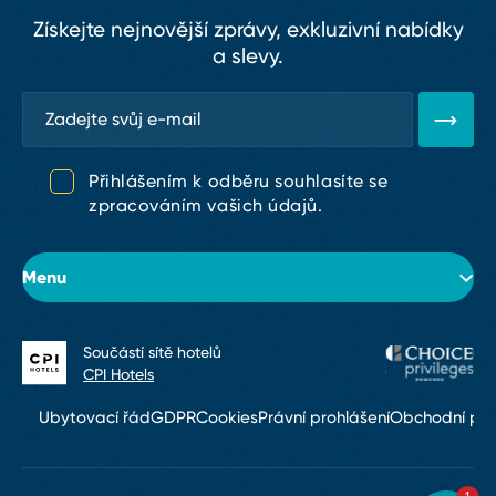
Získejte nejnovější zprávy, exkluzivní nabídky
a slevy.
Přihlášením k odběru souhlasíte se
zpracováním vašich údajů.
Menu
Součástí sítě hotelů
O hotelu
CPI Hotels
Pokoje
Ubytovací řád
GDPR
Cookies
Právní prohlášení
Obchodní po
Konference & eventy