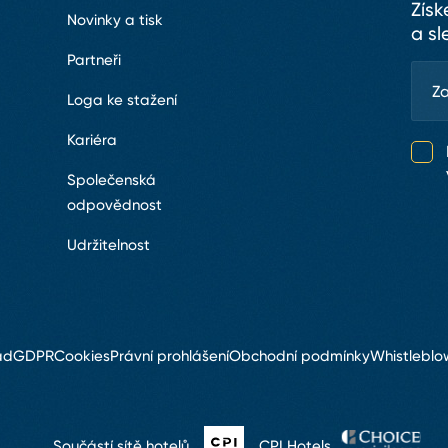
Získ
Novinky a tisk
a sl
Partneři
Loga ke stažení
Kariéra
Společenská
odpovědnost
Udržitelnost
ád
GDPR
Cookies
Právní prohlášení
Obchodní podmínky
Whistleblo
Součástí sítě hotelů
CPI Hotels