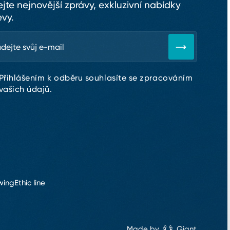
ejte nejnovější zprávy, exkluzivní nabídky
evy.
Přihlášením k odběru souhlasíte se zpracováním
vašich údajů.
wing
Ethic line
Made by
Giant