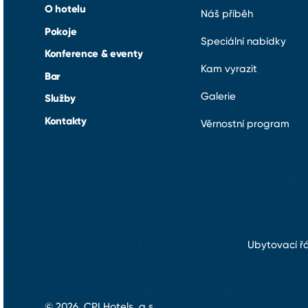
O hotelu
Náš příběh
Pokoje
Speciální nabídky
Konference & eventy
Kam vyrazit
Bar
Galerie
Služby
Kontakty
Věrnostní program
Ubytovací ř
© 2026, CPI Hotels, a.s.