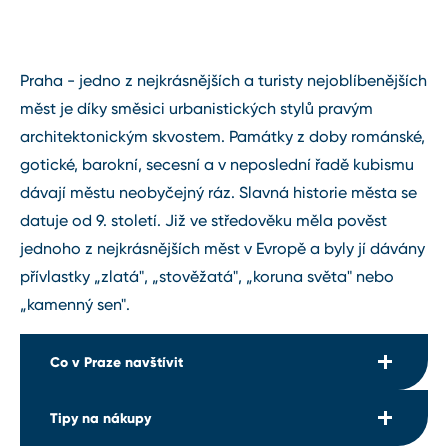
Praha ⁠-⁠ jedno z nejkrásnějších a turisty nejoblíbenějších
měst je díky směsici urbanistických stylů pravým
architektonickým skvostem. Památky z doby románské,
gotické, barokní, secesní a v neposlední řadě kubismu
dávají městu neobyčejný ráz. Slavná historie města se
datuje od 9. století. Již ve středověku měla pověst
jednoho z nejkrásnějších měst v Evropě a byly jí dávány
přívlastky „zlatá", „stověžatá", „koruna světa" nebo
„kamenný sen".
Co v Praze navštívit
Tipy na nákupy
areál Pražského hradu