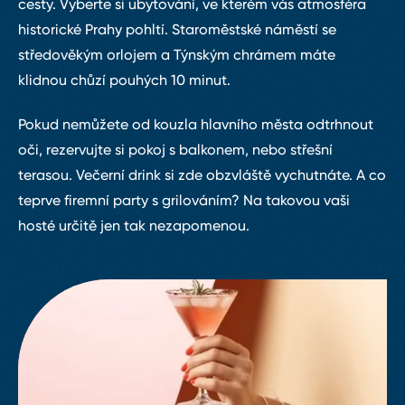
cesty. Vyberte si ubytování, ve kterém vás atmosféra
historické Prahy pohltí. Staroměstské náměstí se
středověkým orlojem a Týnským chrámem máte
klidnou chůzí pouhých 10 minut.
Pokud nemůžete od kouzla hlavního města odtrhnout
oči, rezervujte si pokoj s balkonem, nebo střešní
terasou. Večerní drink si zde obzvláště vychutnáte. A co
teprve firemní party s grilováním? Na takovou vaši
hosté určitě jen tak nezapomenou.