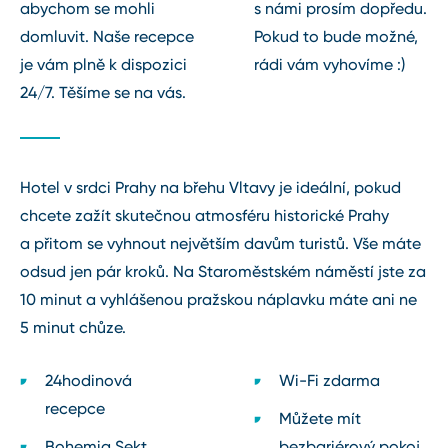
abychom se mohli
s námi prosím dopředu.
domluvit. Naše recepce
Pokud to bude možné,
je vám plně k dispozici
rádi vám vyhovíme :)
24/7. Těšíme se na vás.
Hotel v srdci Prahy na břehu Vltavy je ideální, pokud
chcete zažít skutečnou atmosféru historické Prahy
a přitom se vyhnout největším davům turistů. Vše máte
odsud jen pár kroků. Na Staroměstském náměstí jste za
10 minut a vyhlášenou pražskou náplavku máte ani ne
5 minut chůze.
24hodinová
Wi⁠-⁠Fi zdarma
recepce
Můžete mít
Bohemia Sekt
bezbariérový pokoj