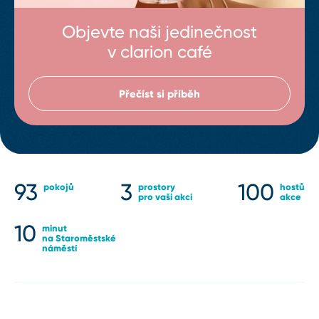
Objevte naši jedinečnost
v clarion café
Přečíst si příběh
93
3
100
pokojů
prostory
hostů
pro vaši akci
akce
10
minut
na Staroměstské
náměstí