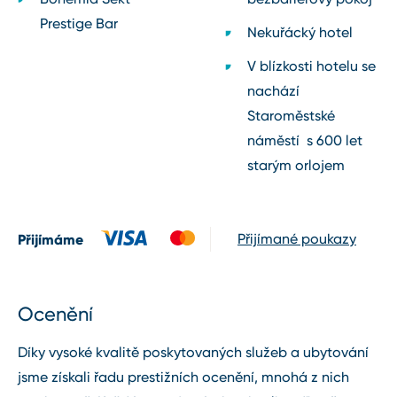
Prestige Bar
Nekuřácký hotel
V blízkosti hotelu se
nachází
Staroměstské
náměstí s 600 let
starým orlojem
Přijímáme
Přijímané poukazy
Ocenění
Díky vysoké kvalitě poskytovaných služeb a ubytování
jsme získali řadu prestižních ocenění, mnohá z nich