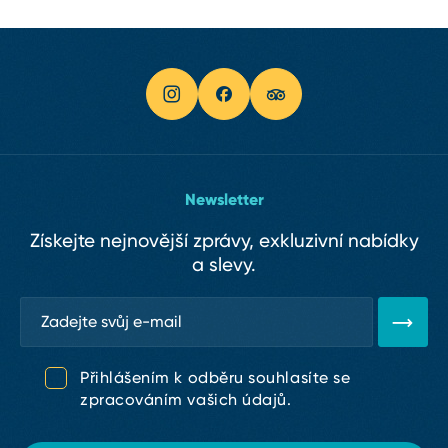
Karlův most
Staroměstské náměstí s 600 let starým
Palladium na Náměstí Republiky
orlojem
Centrum Chodov
Prašná brána a Obecní dům
Obchodní centrum Nový Smíchov
Vyšehrad
Obchodní centrum Quadrio
Strahovský klášter
Socha hlavy Franze Kafky
Newsletter
Získejte nejnovější zprávy, exkluzivní nabídky
a slevy.
Přihlášením k odběru souhlasíte se
zpracováním vašich údajů.