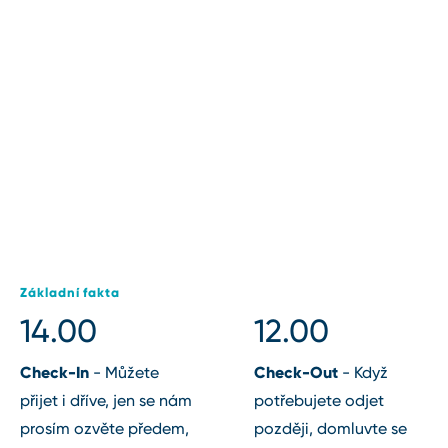
Základní fakta
14.00
12.00
Check⁠-⁠In
Check⁠-⁠Out
⁠-⁠ Můžete
⁠-⁠ Když
přijet i dříve, jen se nám
potřebujete odjet
prosím ozvěte předem,
později, domluvte se