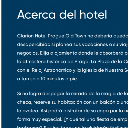
Acerca del hotel
Clarion Hotel Prague Old Town no debería queda
desapercibido si planea sus vacaciones o su via
negocios. Elija alojamiento donde le absorberá 
la atmósfera histórica de Praga. La Plaza de la 
con el Reloj Astronómico y la Iglesia de Nuestra 
a tan solo 10 minutos a pie.
Si no logra despegar la mirada de la magia de la
checa, reserve su habitación con un balcón o un
la azotea. Así podrá disfrutar de su copa por la
forma muy especial. ¿Y qué tal una fiesta de em
barbacoa? Sus invitados no la olvidarán fácilmen