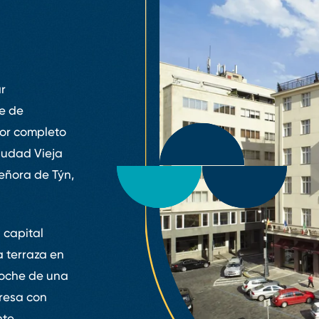
r
je de
por completo
Ciudad Vieja
Señora de Týn,
 capital
a terraza en
 noche de una
presa con
te.