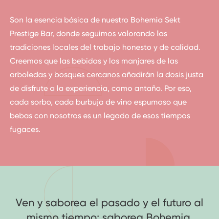
Son la esencia básica de nuestro Bohemia Sekt
Prestige Bar, donde seguimos valorando las
tradiciones locales del trabajo honesto y de calidad.
Creemos que las bebidas y los manjares de las
arboledas y bosques cercanos añadirán la dosis justa
de disfrute a la experiencia, como antaño. Por eso,
cada sorbo, cada burbuja de vino espumoso que
bebas con nosotros es un legado de esos tiempos
fugaces.
Ven y saborea el pasado y el futuro al
mismo tiempo: saborea Bohemia.