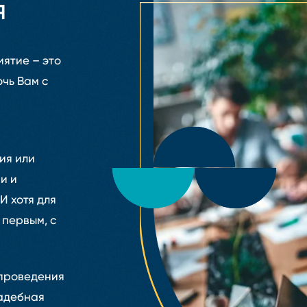
я
ятие – это
очь Вам с
ия или
и и
И хотя для
 первым, с
 проведения
адебная