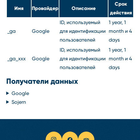
Срок
Имя
Провайдер
Описание
действия
ID, используемый
1 year, 1
_ga
Google
для идентификации
month и 4
пользователей
days
ID, используемый
1 year, 1
_ga_xxx
Google
для идентификации
month и 4
пользователей
days
Получатели данных
Google
Sojern