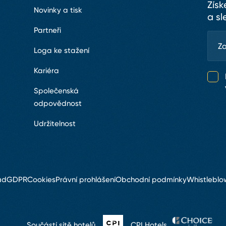
Získ
Novinky a tisk
a sl
Partneři
Loga ke stažení
Kariéra
Společenská
odpovědnost
Udržitelnost
ád
GDPR
Cookies
Právní prohlášení
Obchodní podmínky
Whistleblo
Součástí sítě hotelů
CPI Hotels