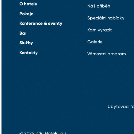
O hotelu
Náš příběh
Pokoje
Speciální nabídky
Konference & eventy
Kam vyrazit
Bar
Galerie
Služby
Kontakty
Věrnostní program
Ubytovací ř
© 2026, CPI Hotels, a.s.