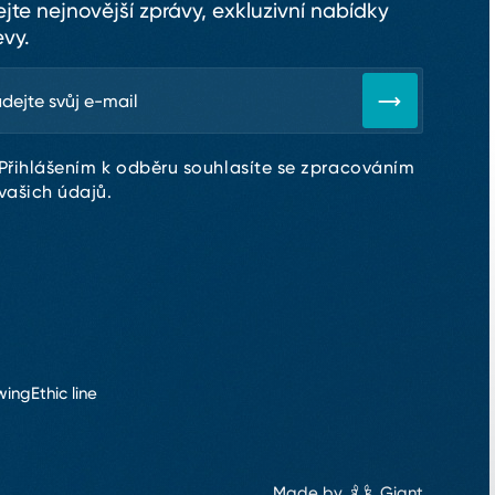
ejte nejnovější zprávy, exkluzivní nabídky
evy.
Přihlášením k odběru souhlasíte se zpracováním
vašich údajů.
wing
Ethic line
Made by
Giant