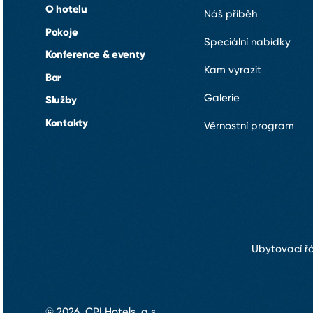
O hotelu
Náš příběh
Pokoje
Speciální nabídky
Konference & eventy
Kam vyrazit
Bar
Galerie
Služby
Kontakty
Věrnostní program
Ubytovací ř
© 2026, CPI Hotels, a.s.