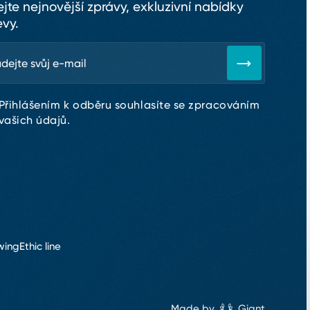
ejte nejnovější zprávy, exkluzivní nabídky
evy.
Přihlášením k odběru souhlasíte se zpracováním
vašich údajů.
wing
Ethic line
Made by
Giant