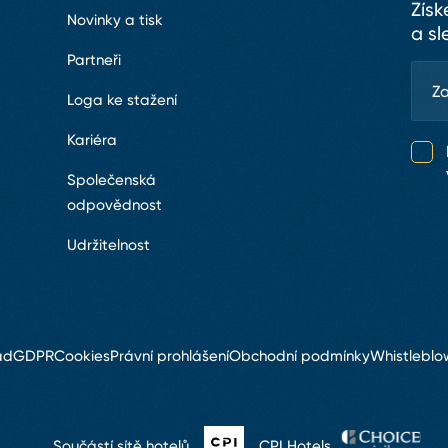
Získ
Novinky a tisk
a sl
Partneři
Loga ke stažení
Kariéra
Společenská
odpovědnost
Udržitelnost
ád
GDPR
Cookies
Právní prohlášení
Obchodní podmínky
Whistleblo
Součástí sítě hotelů
CPI Hotels