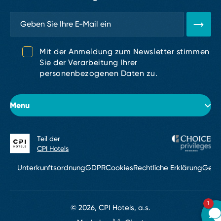
Mit der Anmeldung zum Newsletter stimmen
Sie der Verarbeitung Ihrer
personenbezogenen Daten zu.
Menu
Teil der
Über das Hotel
CPI Hotels
Zimmer
Unterkunftsordnung
GDPR
Cookies
Rechtliche Erklärung
Gesc
Konferenzen & Events
1
Bar
© 2026, CPI Hotels, a.s.